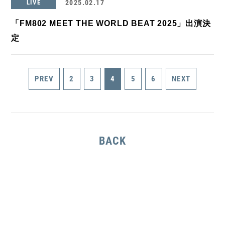
LIVE
2025.02.17
「FM802 MEET THE WORLD BEAT 2025」出演決
定
PREV
2
3
4
5
6
NEXT
BACK