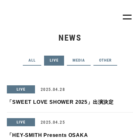
NEWS
ALL
LIVE
MEDIA
OTHER
LIVE
2025.04.28
「SWEET LOVE SHOWER 2025」出演決定
LIVE
2025.04.25
「HEY-SMITH Presents OSAKA