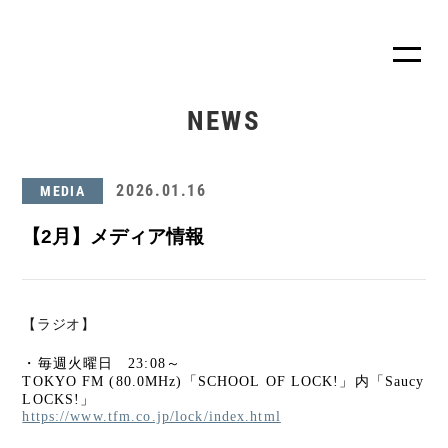
NEWS
2026.01.16
MEDIA
【2月】メディア情報
【ラジオ】
・毎週火曜日 23:08～
TOKYO FM (80.0MHz)「SCHOOL OF LOCK!」内「Saucy
LOCKS!」
https://www.tfm.co.jp/lock/index.html