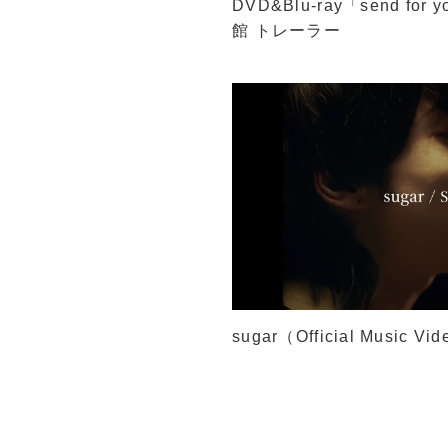
DVD&Blu-ray「send for
館 トレーラー
sugar（Official Music Vi