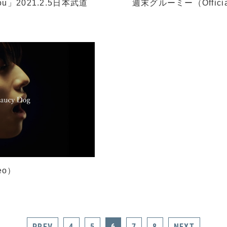
 you」2021.2.5日本武道
週末グルーミー（Official
deo）
PREV
4
5
6
7
8
NEXT