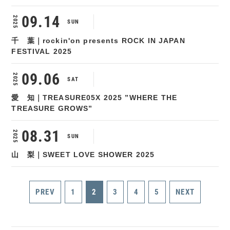
09.14
2025
SUN
千 葉｜rockin'on presents ROCK IN JAPAN
FESTIVAL 2025
09.06
2025
SAT
愛 知｜TREASURE05X 2025 ”WHERE THE
TREASURE GROWS”
08.31
2025
SUN
山 梨｜SWEET LOVE SHOWER 2025
PREV
1
2
3
4
5
NEXT