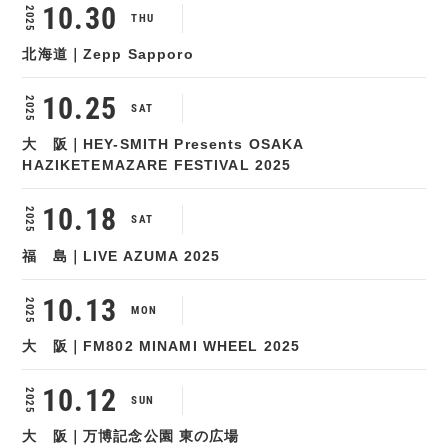
10.30
2025
THU
北海道｜Zepp Sapporo
10.25
2025
SAT
大 阪｜HEY-SMITH Presents OSAKA
HAZIKETEMAZARE FESTIVAL 2025
10.18
2025
SAT
福 島｜LIVE AZUMA 2025
10.13
2025
MON
大 阪｜FM802 MINAMI WHEEL 2025
10.12
2025
SUN
大 阪｜万博記念公園 東の広場