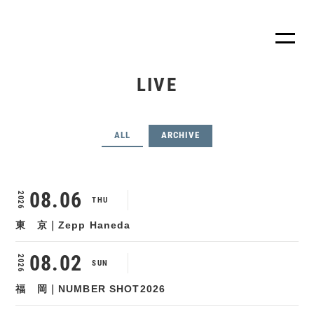
LIVE
ALL
ARCHIVE
08.06
2026
THU
東 京｜Zepp Haneda
08.02
2026
SUN
福 岡｜NUMBER SHOT2026