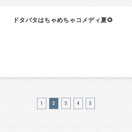
ドタバタはちゃめちゃコメディ夏🌻
1
2
3
4
5