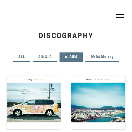
DISCOGRAPHY
ALL
SINGLE
ALBUM
DVD&Blu-ray