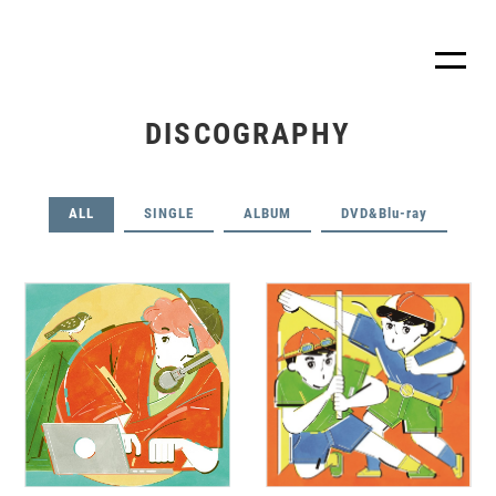
DISCOGRAPHY
ALL
SINGLE
ALBUM
DVD&Blu-ray