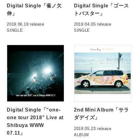
Digital Single「雀ノ欠
Digital Single「ゴース
伸」
トバスター」
2019.06.19 release
2019.04.05 release
SINGLE
SINGLE
Digital Single「“one-
2nd Mini Album「サラ
one tour 2018” Live at
ダデイズ」
Shibuya WWW
2018.05.23 release
07.11」
ALBUM