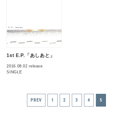
1st E.P.「あしあと」
2016.08.02 release
SINGLE
PREV
1
2
3
4
5