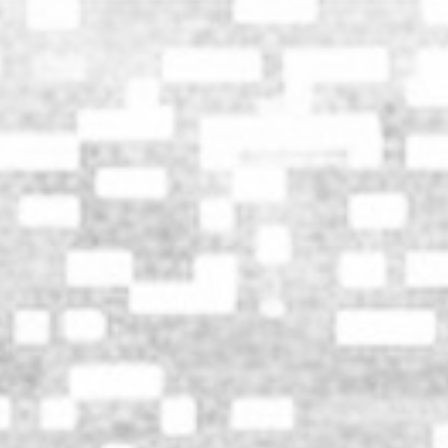
SD
×
S
×
12.16(水)
着席指定
△
A
◯
マリンメッセ福岡A館
SD
×
S
△
着席指定
×
12.23(水)
A
△
注釈S
◯
注釈S/着席指定
△
注釈A
◯