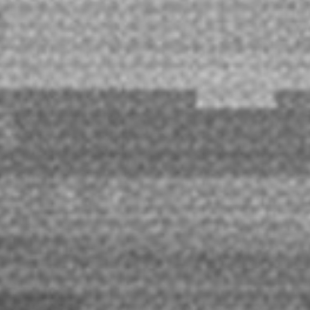
枚数制限
お一人様につき各公演4枚まで
Saucy Dog OFFICIAL APP
Saucy Dog OFFICIAL APPのチケット受取
発券
方法は
こちら
お申込みはこちら
ファミリーマート先行
オフィシャル先行
FC二次先行
FC最速先行