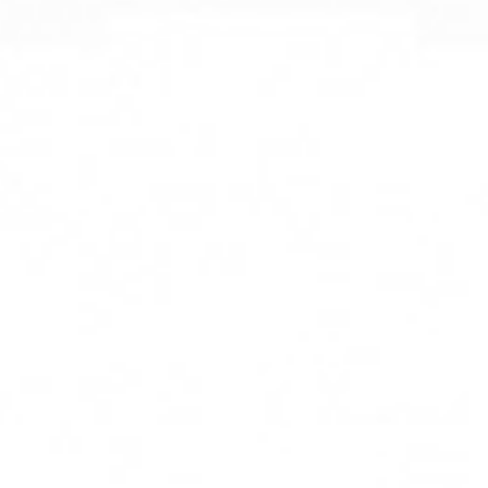
【更新日】2026.06.25 16:30時点
○：空席あり
△：残りわずか
×：sold out
GLION ARENA KOBE
SD
×
S
×
着席指定
×
A
△
9.19(土)
A着席指定
×
注釈S
△