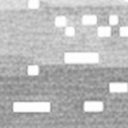
クロコくんホール（日本ガイシホール）
SD
◯
S
◯
2026.1.13(水)
着席指定
△
A
◯
SD
△
S
◯
2026.1.14(木)
着席指定
△
A
◯
オフィシャル二次先行
2026年3月27日(金)12:00～
受付期間
4月5日(日)23:59