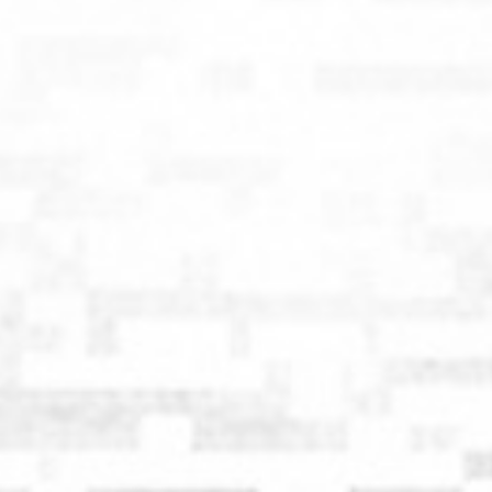
真駒内セキスイハイムアイスアリーナ
SD
×
S
×
着席指定
×
10.10(土)
A
△
注釈S
△
注釈S/着席指定
△
注釈A
△
有明アリーナ
SD
×
S
×
12.15(火)
着席指定
△
A
◯