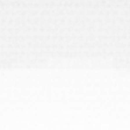
ただし座席が必要な場合は、2歳以下で
も1名につき1枚のチケットが必要とな
ります。また、この場合の観覧は「着
チケット代金
席指定」でのみお願いを致します。
※中学⽣以下のチケットは2011/4/2以降
に⽣まれた⽅（2026年度に中学3年⽣
以下の⽅）が対象になります。当⽇必
ず⾝分を証明できる公的書類をお持ち
ください。
※中学⽣以下のチケットのみでも購⼊で
きますが、できれば保護者の⽅同伴で
ご来場ください。
※12歳以下のお客様は保護者さま同伴で
のご⼊場が必要となります。同伴の⽅
もチケットは必要となります、ご了承
ください。
※⼩さいお⼦様づれや⽴っての観覧に不
安のある⽅は着席指定エリアのご利⽤
をお勧め致します。
※着席指定はスタンドSのカテゴリーにな
ります。必ず座席に座っての観覧をお
願いするお席となります。